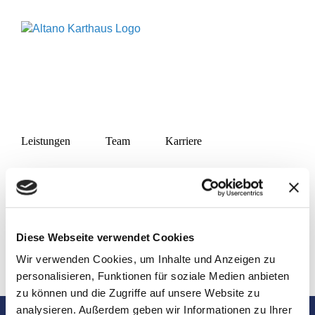
Zum
Inhalt
springen
Seite nicht gefunden.
Leistungen
Team
Karriere
Diese Webseite verwendet Cookies
Wir verwenden Cookies, um Inhalte und Anzeigen zu
Standorte
Servicezeiten
Kundenformulare
Tierärztliches
Niederlassung
personalisieren, Funktionen für soziale Medien anbieten
Kompetenzzentrum
Krefeld
zu können und die Zugriffe auf unsere Website zu
Karthaus
analysieren. Außerdem geben wir Informationen zu Ihrer
Wir sind
An der