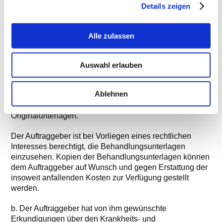
Details zeigen
4. Herausgabe von Unterlagen und
Auskunftserteilung
Alle zulassen
a. Die in der Tierklinik Karthaus angefertigten Originale
der Krankenunterlagen, insbesondere die
Aufzeichnungen über Laborergebnisse,
Auswahl erlauben
Untersuchungsbefunde und sämtliche Unterlagen
bildgebender Diagnostik (z.B. Röntgenbilder), stellen
Ablehnen
Eigentum der Tierklinik Karthaus dar. Der Auftraggeber
hat insoweit keinen Anspruch auf Herausgabe von
Originalunterlagen.
Der Auftraggeber ist bei Vorliegen eines rechtlichen
Interesses berechtigt, die Behandlungsunterlagen
einzusehen. Kopien der Behandlungsunterlagen können
dem Auftraggeber auf Wunsch und gegen Erstattung der
insoweit anfallenden Kosten zur Verfügung gestellt
werden.
b. Der Auftraggeber hat von ihm gewünschte
Erkundigungen über den Krankheits- und