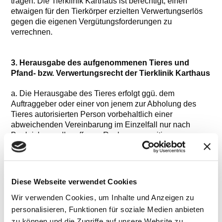
tragen. Die Tierklinik Karthaus ist berechtigt, einen
etwaigen für den Tierkörper erzielten Verwertungserlös
gegen die eigenen Vergütungsforderungen zu
verrechnen.
3. Herausgabe des aufgenommenen Tieres und
Pfand- bzw. Verwertungsrecht der Tierklinik Karthaus
a. Die Herausgabe des Tieres erfolgt ggü. dem
Auftraggeber oder einer von jenem zur Abholung des
Tieres autorisierten Person vorbehaltlich einer
abweichenden Vereinbarung im Einzelfall nur nach
Begleichung aller offenen Rechnungspositionen,
Vorlage des Aufnahmescheins sowie zu einer zuvor
ausdrücklich von der Klinik mitgeteilten Zeit verbunden
mit der Aufforderung zur Abholung. Zur Überprüfung
einer weitergehenden Legitimation des Abholers ist die
Diese Webseite verwendet Cookies
Tierklinik Karthaus hierbei nicht verpflichtet.
Wir verwenden Cookies, um Inhalte und Anzeigen zu
b. Sofern das Tier zwei Wochen nach dem zur Abholung
personalisieren, Funktionen für soziale Medien anbieten
mitgeteilten Termin immer noch nicht abgeholt worden
zu können und die Zugriffe auf unsere Website zu