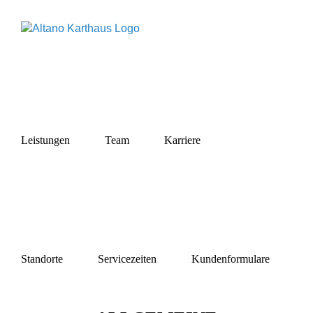
Zum
Inhalt
springen
Leistungen
Team
Karriere
AGBs
Standorte
Servicezeiten
Kundenformulare