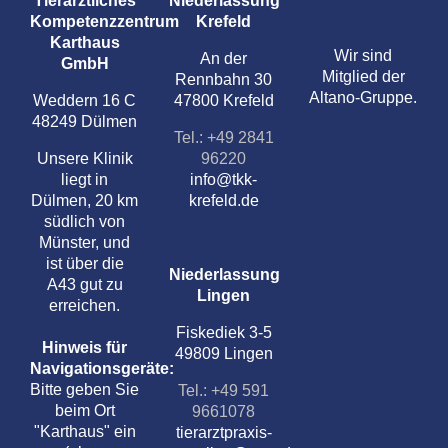
Tierärztliches
Niederlassung
Kompetenzzentrum
Krefeld
Karthaus
Wir sind
An der
GmbH
Mitglied der
Rennbahn 30
Altano-Gruppe.
Weddern 16 C
47800 Krefeld
48249 Dülmen
Tel.: +49 2841
Unsere Klinik
96220
liegt in
info@tkk-
Dülmen, 20 km
krefeld.de
südlich von
Münster, und
ist über die
Niederlassung
A43 gut zu
Lingen
erreichen.
Fiskediek 3-5
Hinweis für
49809 Lingen
Navigationsgeräte:
Bitte geben Sie
Tel.: +49 591
beim Ort
9661078
"Karthaus" ein
tierarztpraxis-